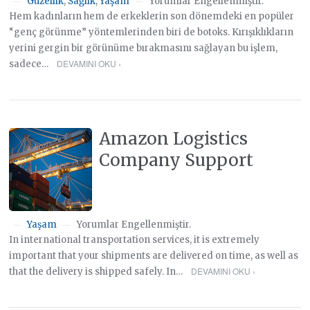
Güzellik
,
Sağlık
,
Yaşam
Yorumlar Engellenmiştir.
—
—
Hem kadınların hem de erkeklerin son dönemdeki en popüler
“genç görünme” yöntemlerinden biri de botoks. Kırışıklıkların
yerini gergin bir görünüme bırakmasını sağlayan bu işlem,
DEVAMINI OKU ›
sadece…
Amazon Logistics
Company Support
Yaşam
Yorumlar Engellenmiştir.
—
—
In international transportation services, it is extremely
important that your shipments are delivered on time, as well as
DEVAMINI OKU ›
that the delivery is shipped safely. In…