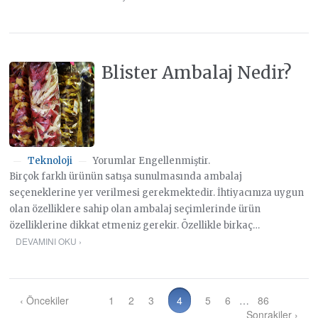
Blister Ambalaj Nedir?
Teknoloji
Yorumlar Engellenmiştir.
—
—
Birçok farklı ürünün satışa sunulmasında ambalaj
seçeneklerine yer verilmesi gerekmektedir. İhtiyacınıza uygun
olan özelliklere sahip olan ambalaj seçimlerinde ürün
özelliklerine dikkat etmeniz gerekir. Özellikle birkaç…
DEVAMINI OKU ›
‹ Öncekiler
1
2
3
4
5
6
…
86
Sonrakiler ›