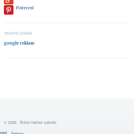
Pinterest
TAVSIYELERIMIZ
google reklam
© 2026 . Bütün hakları saklıdır.
şmesi
İletişim