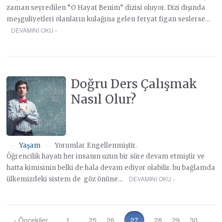
zaman seyredilen “O Hayat Benim” dizisi oluyor. Dizi dışında
meşguliyetleri olanların kulağına gelen feryat figan seslerse…
DEVAMINI OKU ›
Doğru Ders Çalışmak
Nasıl Olur?
Yaşam
Yorumlar Engellenmiştir.
—
—
Öğrencilik hayatı her insanın uzun bir süre devam etmiştir ve
hatta kimisinin belki de hala devam ediyor olabilir. bu bağlamda
DEVAMINI OKU ›
ülkemizdeki sistem de göz önüne…
‹ Öncekiler
1
…
25
26
27
28
29
30