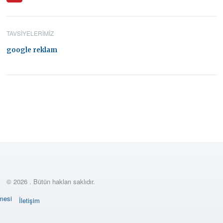
TAVSIYELERIMIZ
google reklam
© 2026 . Bütün hakları saklıdır.
şmesi
İletişim